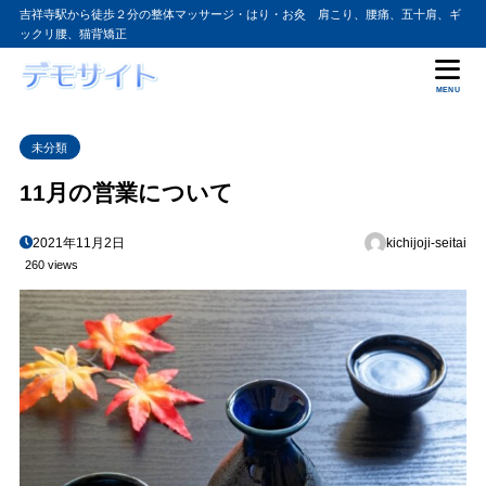
吉祥寺駅から徒歩２分の整体マッサージ・はり・お灸 肩こり、腰痛、五十肩、ギ
ックリ腰、猫背矯正
MENU
未分類
11月の営業について
2021年11月2日
kichijoji-seitai
260 views